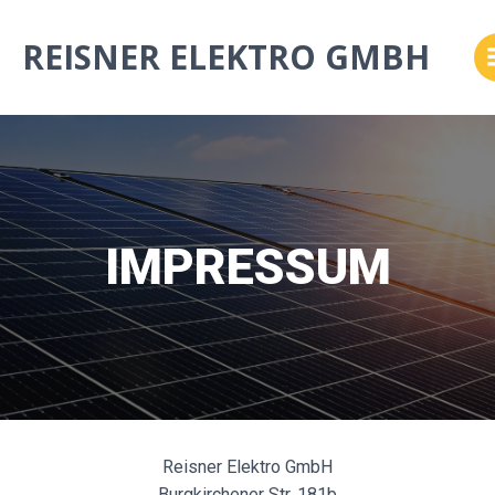
Zum
Inhalt
REISNER ELEKTRO GMBH
springen
IMPRESSUM
Reisner Elektro GmbH
Burgkirchener Str. 181b